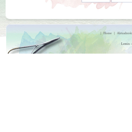
|
Home
|
Aktualnośc
Lemix -